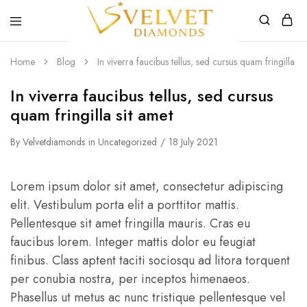
Velvet
Premium
Home
Blog
In viverra faucibus tellus, sed cursus quam fringilla si
Diamonds
Custom
and
Bespoke
In viverra faucibus tellus, sed cursus
Natural
and
quam fringilla sit amet
Lab
Diamond
Rings
By
Velvetdiamonds
in
Uncategorized
18 July 2021
and
Jewellery
in
the
Lorem ipsum dolor sit amet, consectetur adipiscing
UK
elit. Vestibulum porta elit a porttitor mattis.
and
Nigeria
Pellentesque sit amet fringilla mauris. Cras eu
faucibus lorem. Integer mattis dolor eu feugiat
finibus. Class aptent taciti sociosqu ad litora torquent
per conubia nostra, per inceptos himenaeos.
Phasellus ut metus ac nunc tristique pellentesque vel